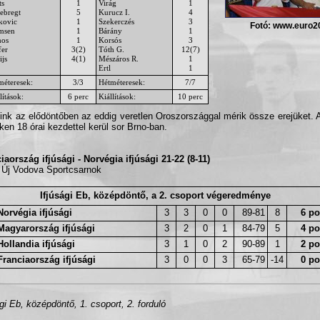
ts
1
Virág
1
lebregt
5
Kurucz I.
4
kovic
1
Szekerczés
3
Fotó: www.euro2
msen
1
Bárány
1
os
1
Korsós
3
fer
3(2)
Tóth G.
12(7)
ijs
4(1)
Mészáros R.
1
Ertl
1
méteresek:
3/3
Hétméteresek:
7/7
lítások:
6 perc
Kiállítások:
10 perc
ink az elődöntőben az eddig veretlen Oroszországgal mérik össze erejüket. A
ken 18 órai kezdettel kerül sor Brno-ban.
iaország ifjúsági - Norvégia ifjúsági 21-22 (8-11)
 Új Vodova Sportcsarnok
Ifjúsági Eb, középdöntő, a 2. csoport végeredménye
Norvégia ifjúsági
3
3
0
0
89-81
8
6 po
Magyarország ifjúsági
3
2
0
1
84-79
5
4 po
Hollandia ifjúsági
3
1
0
2
90-89
1
2 po
Franciaország ifjúsági
3
0
0
3
65-79
-14
0 po
ági Eb, középdöntő, 1. csoport, 2. forduló