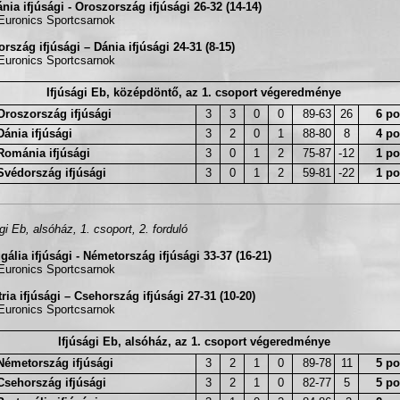
ia ifjúsági - Oroszország ifjúsági 26-32 (14-14)
 Euronics Sportcsarnok
rszág ifjúsági – Dánia ifjúsági 24-31 (8-15)
 Euronics Sportcsarnok
Ifjúsági Eb, középdöntő, az 1. csoport végeredménye
Oroszország ifjúsági
3
3
0
0
89-63
26
6 po
Dánia ifjúsági
3
2
0
1
88-80
8
4 po
Románia ifjúsági
3
0
1
2
75-87
-12
1 po
Svédország ifjúsági
3
0
1
2
59-81
-22
1 po
ági Eb, alsóház, 1. csoport, 2. forduló
gália ifjúsági - Németország ifjúsági 33-37 (16-21)
 Euronics Sportcsarnok
ria ifjúsági – Csehország ifjúsági 27-31 (10-20)
 Euronics Sportcsarnok
Ifjúsági Eb, alsóház, az 1. csoport végeredménye
Németország ifjúsági
3
2
1
0
89-78
11
5 po
Csehország ifjúsági
3
2
1
0
82-77
5
5 po