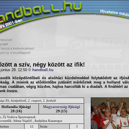
resszum
yright
 hozzá a kedvencekhez!
yen ez a kezdőlapom!
zött a szív, négy között az ifik!
 június 29. 12:50
© handball.hu
sodik középdöntőbeli és alsóházi küzdelmekkel folytatódott az
ifjús
okság
. A mieink az elődöntőbe jutásért mérkőztek meg a holland válo
mas csatában, végig küzdve, hajtva harcolták ki a diadalt. A fináléért a
unk össze.
sági Eb, középdöntő, 2. csoport, 2. forduló
Hollandia ifjúsági
Magyarország ifjúsági
28 (16)
29 (15)
o, Új Vodova Sportcsarnok
kvezetők: Jelena Vujačič , Andjelina Kazanegra
hielsen
12
Sirián
3