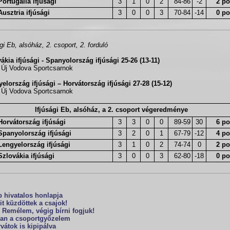
Portugália ifjúsági
3
1
0
2
84-86
-2
2 po
Ausztria ifjúsági
3
0
0
3
70-84
-14
0 po
ági Eb, alsóház, 2. csoport, 2. forduló
ákia ifjúsági - Spanyolország ifjúsági 25-26 (13-11)
 Új Vodova Sportcsarnok
elország ifjúsági – Horvátország ifjúsági 27-28 (15-12)
 Új Vodova Sportcsarnok
Ifjúsági Eb, alsóház, a 2. csoport végeredménye
Horvátország ifjúsági
3
3
0
0
89-59
30
6 po
Spanyolország ifjúsági
3
2
0
1
67-79
-12
4 po
Lengyelország ifjúsági
3
1
0
2
74-74
0
2 po
Szlovákia ifjúsági
3
0
0
3
62-80
-18
0 po
 hivatalos honlapja
it küzdöttek a csajok!
 Remélem, végig bírni fogjuk!
an a csoportgyőzelem
vátok is kipipálva