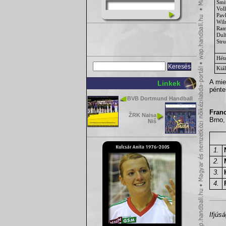
Smi
Vol
Pav
Wil
Ram
Dul
Stru
Hét
Kiál
A mie
Linkek
pénte
BVB Dortmund Handball
Franc
ŽRK Naisa
Brno,
Niš
1.
2.
3.
4.
Ifjús