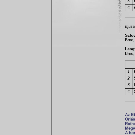
3.
4.
Ifjús
Szlov
Brno,
Lengy
Brno,
1.
2.
3.
4.
Az Eb
Óriás
Róth:
Megv
A hor