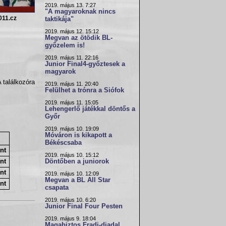
2019. május 13. 7:27
"A magyaroknak nincs
011.cz
taktikája"
2019. május 12. 15:12
Megvan az ötödik BL-
győzelem is!
2019. május 11. 22:16
Junior Final4-győztesek a
magyarok
 találkozóra
2019. május 11. 20:40
Felülhet a trónra a Siófok
2019. május 11. 15:05
Lehengerlő játékkal döntős a
Győr
2019. május 10. 19:09
Móváron is kikapott a
Békéscsaba
nt
2019. május 10. 15:12
nt
Döntőben a juniorok
nt
2019. május 10. 12:09
Megvan a BL All Star
nt
csapata
2019. május 10. 6:20
Junior Final Four Pesten
2019. május 9. 18:04
Magabiztos Fradi-diadal