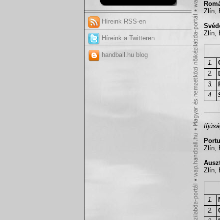
Román
Zlín,
Híreink RSS-en
Svédo
Zlín,
Híreink a Twitteren
handball.hu blog
1.
2.
3.
4.
Ifjús
Portu
Zlín,
Auszt
Zlín,
1.
2.