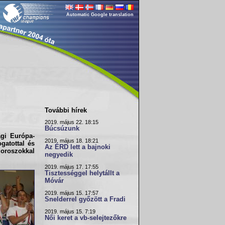
Automatic Google translation
További hírek
2019. május 22. 18:15
Búcsúzunk
ági Európa-
2019. május 18. 18:21
gatottal és
Az ÉRD lett a bajnoki
z
oroszok
kal
negyedik
2019. május 17. 17:55
Tisztességgel helytállt a
Móvár
2019. május 15. 17:57
Snelderrel győzött a Fradi
2019. május 15. 7:19
Női keret a vb-selejtezőkre