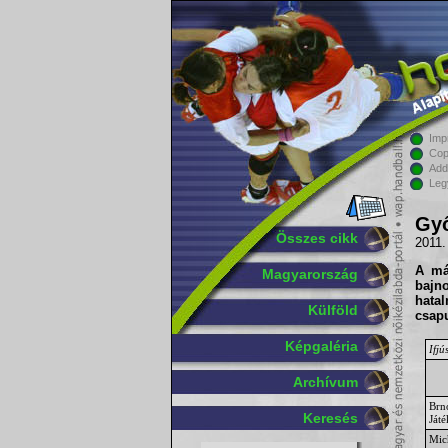
Imp
Cop
Add
Leg
Győ
Összes cikk
2011.
A má
Magyarország
bajn
hatal
Külföld
csap
Képgaléria
Ifjú
Archívum
Brn
Keresés
Játé
Mic