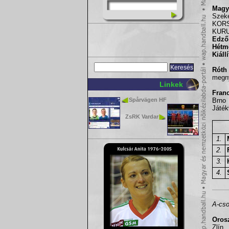
Magy
Szek
KORS
KURUC
Edző
Hétm
Kiáll
Róth
megny
Linkek
Franc
Spårvägen HF
Brno
Játék
ZsRK Vardar
1.
2.
3.
4.
A-cso
Orosz
Zlín