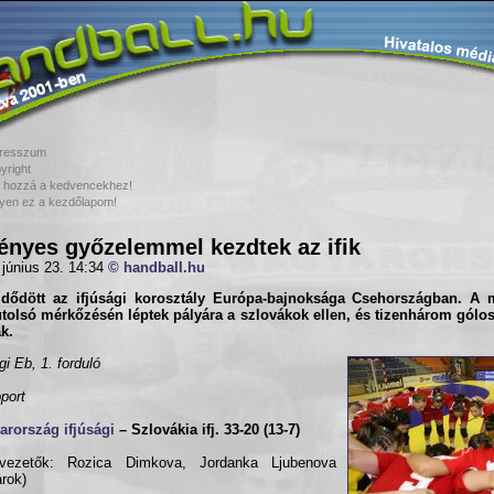
resszum
yright
 hozzá a kedvencekhez!
yen ez a kezdőlapom!
ényes győzelemmel kezdtek az ifik
 június 23. 14:34
© handball.hu
zdődött az ifjúsági korosztály Európa-bajnoksága Csehországban. A
tolsó mérkőzésén léptek pályára a
szlovákok
ellen, és tizenhárom gólo
ak.
gi Eb, 1. forduló
port
rország ifjúsági
– Szlovákia ifj. 33-20 (13-7)
kvezetők: Rozica Dimkova, Jordanka Ljubenova
árok)