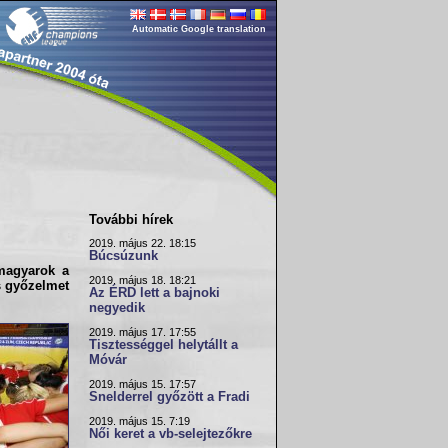
Automatic Google translation
További hírek
2019. május 22. 18:15
Búcsúzunk
magyarok
a
2019. május 18. 18:21
s győzelmet
Az ÉRD lett a bajnoki
negyedik
2019. május 17. 17:55
Tisztességgel helytállt a
Móvár
2019. május 15. 17:57
Snelderrel győzött a Fradi
2019. május 15. 7:19
Női keret a vb-selejtezőkre