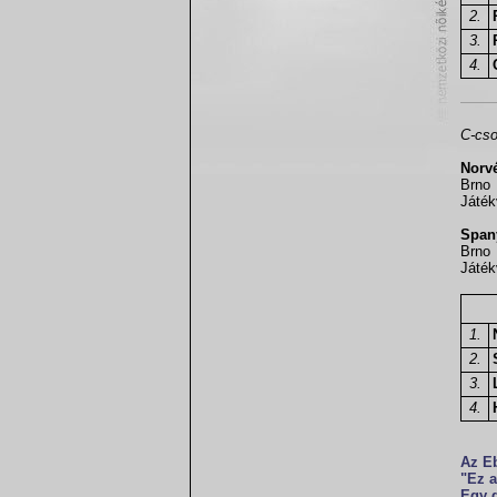
2.
3.
4.
C-cso
Norvé
Brno
Játék
Spany
Brno
Játék
1.
2.
3.
4.
Az Eb
"Ez a
Egy 