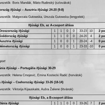
vezetők: Boris Mandák, Mário Rudinský (szlovákok)
rszág ifjúsági – Ausztria ifjúsági 24-20 (9-8)
vezetők: Małgorzata Gutowska, Urszula Gutowska (lengyelek)
Ifjúsági Eb, az A-csoport állása
Oroszország ifjúsági
1
1
0
0
33-23
10
2 po
Svédország ifjúsági
1
1
0
0
24-20
4
2 po
Ausztria ifjúsági
1
0
0
1
20-24
-4
0 po
Németország ifjúsági
1
0
0
1
23-33
-10
0 po
port
ia ifjúsági – Portugália ifjúsági 30-29
vezetők: Helena Crnojević, Emina Kostecki Radić (horvátok)
 ifjúsági – Csehország ifjúsági 33-26 (18-14)
vezetők: Viktorija Kijauskaitė, Aušra Žalienė (litvánok)
Ifjúsági Eb, a B-csoport állása
Dánia ifjúsági
1
1
0
0
33-26
7
2 po