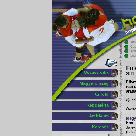
Imp
Cop
Add
Leg
Föl
Összes cikk
2011.
Elke
Magyarország
nap u
aratt
Külföld
Ifjúsá
Képgaléria
D-cso
Archívum
Magya
Brno
Keresés
Játé
(bolg