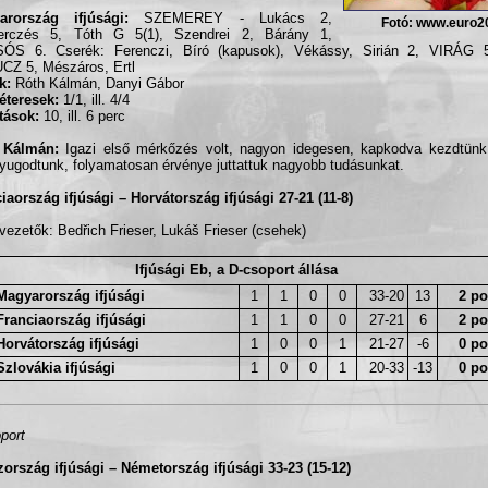
arország ifjúsági:
SZEMEREY - Lukács 2,
Fotó: www.euro2
erczés 5, Tóth G 5(1), Szendrei 2, Bárány 1,
ÓS 6. Cserék: Ferenczi, Bíró (kapusok), Vékássy, Sirián 2, VIRÁG 
Z 5, Mészáros, Ertl
k:
Róth Kálmán, Danyi Gábor
éteresek:
1/1, ill. 4/4
ítások:
10, ill. 6 perc
 Kálmán:
Igazi első mérkőzés volt, nagyon idegesen, kapkodva kezdtünk
ugodtunk, folyamatosan érvénye juttattuk nagyobb tudásunkat.
iaország ifjúsági – Horvátország ifjúsági 27-21 (11-8)
vezetők: Bedřich Frieser, Lukáš Frieser (csehek)
Ifjúsági Eb, a D-csoport állása
Magyarország ifjúsági
1
1
0
0
33-20
13
2 po
Franciaország ifjúsági
1
1
0
0
27-21
6
2 po
Horvátország ifjúsági
1
0
0
1
21-27
-6
0 po
Szlovákia ifjúsági
1
0
0
1
20-33
-13
0 po
port
ország ifjúsági – Németország ifjúsági 33-23 (15-12)