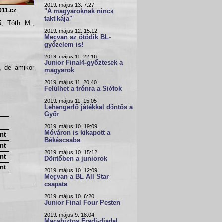
2019. május 13. 7:27
011.cz
"A magyaroknak nincs
taktikája"
5, Tóth M.,
2019. május 12. 15:12
Megvan az ötödik BL-
győzelem is!
2019. május 11. 22:16
Junior Final4-győztesek a
, de amikor
magyarok
2019. május 11. 20:40
Felülhet a trónra a Siófok
2019. május 11. 15:05
Lehengerlő játékkal döntős a
Győr
2019. május 10. 19:09
Móváron is kikapott a
nt
Békéscsaba
nt
2019. május 10. 15:12
nt
Döntőben a juniorok
nt
2019. május 10. 12:09
Megvan a BL All Star
csapata
2019. május 10. 6:20
Junior Final Four Pesten
2019. május 9. 18:04
Magabiztos Fradi-diadal