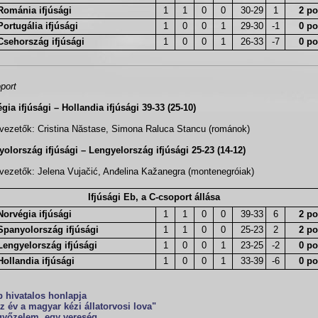
Románia ifjúsági
1
1
0
0
30-29
1
2 po
Portugália ifjúsági
1
0
0
1
29-30
-1
0 po
Csehország ifjúsági
1
0
0
1
26-33
-7
0 po
port
gia ifjúsági – Hollandia ifjúsági 39-33 (25-10)
vezetők: Cristina Năstase, Simona Raluca Stancu (románok)
olország ifjúsági – Lengyelország ifjúsági 25-23 (14-12)
vezetők: Jelena Vujačić, Anđelina Kažanegra (montenegróiak)
Ifjúsági Eb, a C-csoport állása
Norvégia ifjúsági
1
1
0
0
39-33
6
2 po
Spanyolország ifjúsági
1
1
0
0
25-23
2
2 po
Lengyelország ifjúsági
1
0
0
1
23-25
-2
0 po
Hollandia ifjúsági
1
0
0
1
33-39
-6
0 po
 hivatalos honlapja
z év a magyar kézi állatorvosi lova"
győzelem, egy vereség