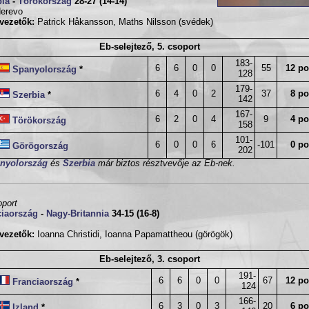
bia
-
Törökország
28-27 (14-14)
erevo
vezetők:
Patrick Håkansson, Maths Nilsson (svédek)
Eb-selejtező, 5. csoport
183-
6
6
0
0
55
12 po
Spanyolország
*
128
179-
6
4
0
2
37
8 po
Szerbia
*
142
167-
6
2
0
4
9
4 po
Törökország
158
101-
6
0
0
6
-101
0 po
Görögország
202
nyolország
és
Szerbia
már biztos résztvevője az Eb-nek.
oport
ciaország
-
Nagy-Britannia
34-15 (16-8)
vezetők:
Ioanna Christidi, Ioanna Papamattheou (görögök)
Eb-selejtező, 3. csoport
191-
6
6
0
0
67
12 po
Franciaország
*
124
166-
6
3
0
3
20
6 po
Izland
*