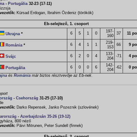
jna
-
Portugália
32-23 (17-11)
izzsja
vezetők:
Kürsad Erdogan, Ibrahim Özdeniz (törökök)
Eb-selejtező, 1. csoport
197-
6
5
1
0
37
11 po
Ukrajna
*
160
219-
6
4
1
1
66
9 po
Románia
*
153
133-
6
2
0
4
-71
4 po
Svájc
204
142-
6
0
0
6
-62
0 po
Portugália
204
ajna
és
Románia
már biztos résztvevője az Eb-nek.
oport
ország
-
Csehország
31-25 (17-10)
de
vezetők:
Darko Repensek, Janko Pozeznik (szlovének)
arország
-
Azerbajdzsán
35-26 (19-12)
gyháza, 800 néző
vezetők:
Päivi Mitrunen, Peter Sundell (finnek)
Eb-selejtező, 2. csoport