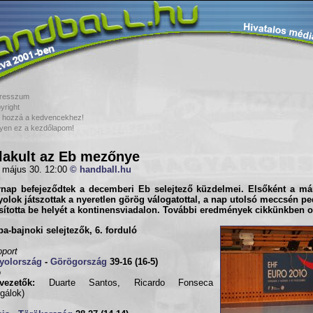
resszum
yright
 hozzá a kedvencekhez!
yen ez a kezdőlapom!
lakult az Eb mezőnye
 május 30. 12:00
© handball.hu
rnap befejeződtek a decemberi
Eb selejtező
küzdelmei. Elsőként a má
yolok
játszottak a nyeretlen
görög
válogatottal, a nap utolsó meccsén pe
sította be helyét a kontinensviadalon. További eredmények cikkünkben o
a-bajnoki selejtezők, 6. forduló
oport
yolország
-
Görögország
39-16 (16-5)
o
vezetők:
Duarte Santos, Ricardo Fonseca
ugálok)