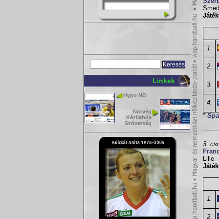
Szer
Smed
Játék
1.
2.
Linkek
3.
Hypo NÖ
4.
Norvég
*
Spa
Kézilabda
Szövetség
3. cs
Fran
Lille
Játék
1.
2.