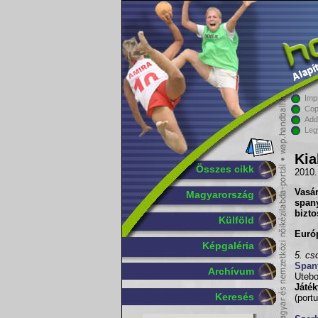
Imp
Cop
Add
Leg
Kia
Összes cikk
2010.
Vasá
Magyarország
span
bizto
Külföld
Európ
Képgaléria
5. cs
Span
Archívum
Uteb
Játék
Keresés
(port