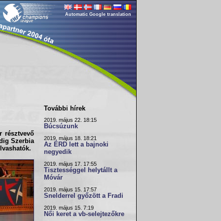
Automatic Google translation
További hírek
2019. május 22. 18:15
Búcsúzunk
r résztvevő
2019. május 18. 18:21
dig Szerbia
Az ÉRD lett a bajnoki
lvashatók.
negyedik
2019. május 17. 17:55
Tisztességgel helytállt a
Móvár
2019. május 15. 17:57
Snelderrel győzött a Fradi
2019. május 15. 7:19
Női keret a vb-selejtezőkre