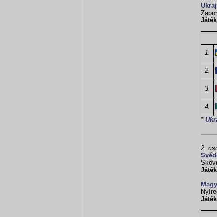
Ukra
Zapor
Játék
1.
2.
3.
4.
*
Ukr
2. cs
Svéd
Sköv
Játék
Magy
Nyíre
Játék