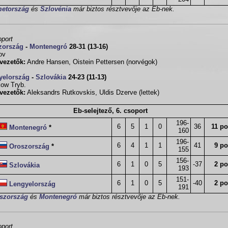
etország
és
Szlovénia
már biztos résztvevője az Eb-nek.
oport
zország
-
Montenegró
28-31 (13-16)
ov
vezetők:
Andre Hansen, Oistein Pettersen (norvégok)
yelország
-
Szlovákia
24-23 (11-13)
kow Tryb.
vezetők:
Aleksandrs Rutkovskis, Uldis Dzerve (lettek)
Eb-selejtező, 6. csoport
196-
6
5
1
0
36
11 po
Montenegró
*
160
196-
6
4
1
1
41
9 po
Oroszország
*
155
156-
6
1
0
5
-37
2 po
Szlovákia
193
151-
6
1
0
5
-40
2 po
Lengyelország
191
szország
és
Montenegró
már biztos résztvevője az Eb-nek.
oport