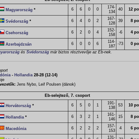
174-
6
6
0
0
40
12 po
Magyarország
*
134
167-
6
4
0
2
39
8 po
Svédország
*
128
152-
6
2
0
4
-6
4 po
Csehország
158
114-
6
0
0
6
-73
0 po
Azerbajdzsán
187
yarország
és
Svédország
már biztos résztvevője az Eb-nek.
oport
dónia
-
Hollandia
28-28 (12-14)
pje
vezetők:
Jens Nybo, Leif Poulsen (dánok)
Eb-selejtező, 7. csoport
191-
6
5
0
1
53
10 po
Horvátország
*
138
161-
6
3
2
1
15
8 po
Hollandia
*
146
157-
6
2
2
2
4
6 po
Macedónia
153
131-