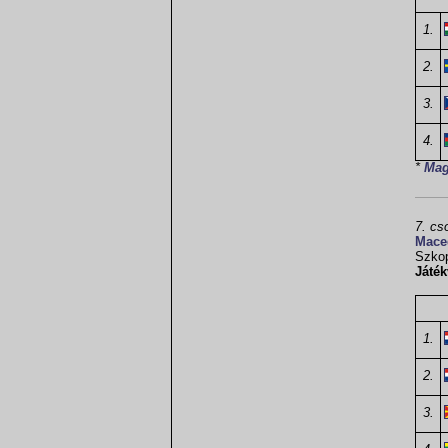
1.
2.
3.
4.
*
Mag
7. cs
Mace
Szko
Játék
1.
2.
3.