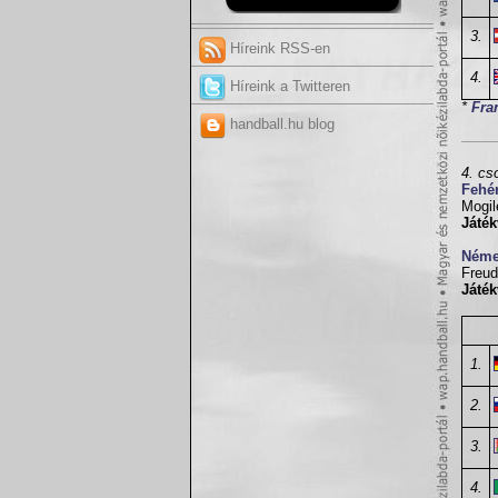
3.
Híreink RSS-en
4.
Híreink a Twitteren
*
Fra
handball.hu blog
4. cs
Fehé
Mogil
Játék
Néme
Freud
Játék
1.
2.
3.
4.