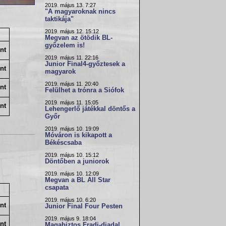
2019. május 13. 7:27
"A magyaroknak nincs
taktikája"
2019. május 12. 15:12
Megvan az ötödik BL-
győzelem is!
nt
2019. május 11. 22:16
Junior Final4-győztesek a
nt
magyarok
2019. május 11. 20:40
nt
Felülhet a trónra a Siófok
2019. május 11. 15:05
nt
Lehengerlő játékkal döntős a
Győr
2019. május 10. 19:09
Móváron is kikapott a
Békéscsaba
2019. május 10. 15:12
Döntőben a juniorok
2019. május 10. 12:09
Megvan a BL All Star
csapata
2019. május 10. 6:20
nt
Junior Final Four Pesten
2019. május 9. 18:04
nt
Magabiztos Fradi-diadal