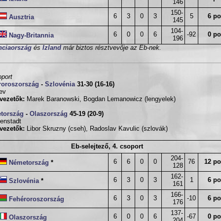
146
150-
6
3
0
3
5
6 po
Ausztria
145
104-
6
0
0
6
-92
0 po
Nagy-Britannia
196
nciaország
és
Izland
már biztos résztvevője az Eb-nek.
oport
roroszország
-
Szlovénia
31-30 (16-16)
ev
vezetők:
Marek Baranowski, Bogdan Lemanowicz (lengyelek)
tország
-
Olaszország
45-19 (20-9)
enstadt
vezetők:
Libor Skruzny (cseh), Radoslav Kavulic (szlovák)
Eb-selejtező, 4. csoport
204-
6
6
0
0
76
12 po
Németország
*
128
162-
6
3
0
3
1
6 po
Szlovénia
*
161
166-
6
3
0
3
-10
6 po
Fehéroroszország
176
137-
6
0
0
6
-67
0 po
Olaszország
204