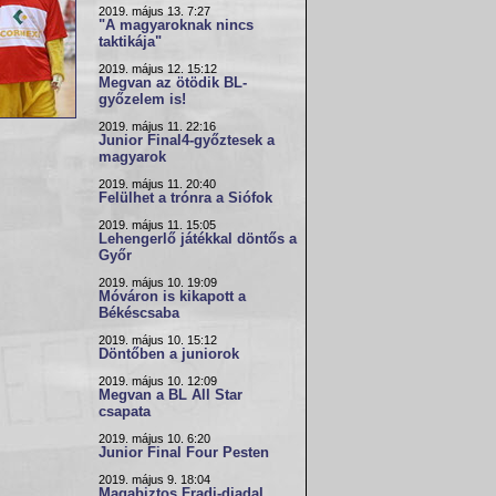
2019. május 13. 7:27
"A magyaroknak nincs
taktikája"
2019. május 12. 15:12
Megvan az ötödik BL-
győzelem is!
2019. május 11. 22:16
Junior Final4-győztesek a
magyarok
2019. május 11. 20:40
Felülhet a trónra a Siófok
2019. május 11. 15:05
Lehengerlő játékkal döntős a
Győr
2019. május 10. 19:09
Móváron is kikapott a
Békéscsaba
2019. május 10. 15:12
Döntőben a juniorok
2019. május 10. 12:09
Megvan a BL All Star
csapata
2019. május 10. 6:20
Junior Final Four Pesten
2019. május 9. 18:04
Magabiztos Fradi-diadal