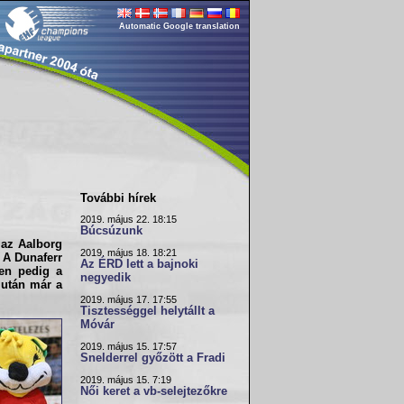
Automatic Google translation
További hírek
2019. május 22. 18:15
Búcsúzunk
t az
Aalborg
2019. május 18. 18:21
. A
Dunaferr
Az ÉRD lett a bajnoki
en pedig a
negyedik
 után már a
2019. május 17. 17:55
Tisztességgel helytállt a
Móvár
2019. május 15. 17:57
Snelderrel győzött a Fradi
2019. május 15. 7:19
Női keret a vb-selejtezőkre