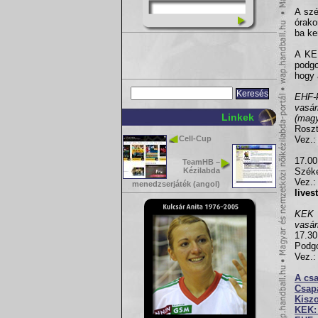
A szé
órako
ba ke
A KE
podg
hogy 
EHF-k
vasá
Linkek
(magy
Rosz
Cell-Cup
Vez.:
17.0
TeamHB –
Kézilabda
Széke
Vez.:
menedzserjáték (angol)
lives
KEK
vasá
17.3
Podgo
Vez.:
A csa
Csap
Kisz
KEK: 