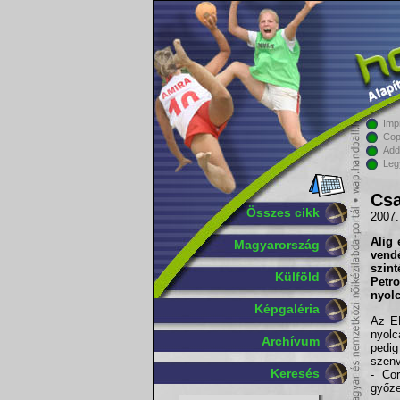
Imp
Cop
Add
Leg
Csa
Összes cikk
2007.
Alig
Magyarország
vendé
szin
Külföld
Petr
nyol
Képgaléria
Az EH
nyol
Archívum
pedi
szenv
Keresés
- Cor
győze