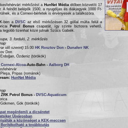
kesfehérvári mérkőzést a
HunNet Média
élőben közvetíti 17
r. A felnőtt belépők 1500, a nyugdíjas és diákjegyek 1000 Ft-
rülnek, és a Cornexi-bérletek is érvényesek a találkozóra.
K-ben a
DVSC
az első mérkőzésen 32 góllal múlta felül a
oricai
Petrol Bonus
csapatát, így szinte biztosra vehető,
a legjobb tizenhat közé jutnak Szűcs Gabiék.
upa, 3. forduló, 2. mérkőzés
rnap
ar idő szerint)
15.00
HK Rosztov Don
-
Dunaferr NK
tov Don
 Erdoğan, Özdeniz (törökök)
0
Cornexi-Alcoa
-Auto-Bahn -
Aalborg DH
sfehérvár
 Pleşa, Pripas (románok)
tream:
HunNet Média
rnap
0
ŽRK Petrol Bonus -
DVSC-Aquaticum
rica
 Gökmen, Gök (törökök)
pat megérdemli a dicséretet
atsiker Újvárosban
olgálták a közönséget a KEK-meccsen
Borítékolható a továbbjutás