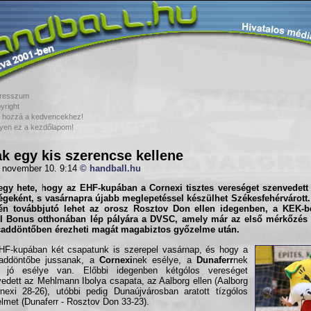
resszum
yright
 hozzá a kedvencekhez!
yen ez a kezdőlapom!
k egy kis szerencse kellene
 november 10. 9:14
© handball.hu
 egy hete, hogy az EHF-kupában a
Cornexi
tisztes vereséget szenvedet
geként, s vasárnapra újabb meglepetéssel készülhet Székesfehérvárott
tén továbbjutó lehet az orosz
Rosztov Don
ellen idegenben, a KEK-b
ol Bonus
otthonában lép pályára a
DVSC
, amely már az első mérkőzés
caddöntőben érezheti magát magabiztos győzelme után.
F-kupában két csapatunk is szerepel vasárnap, és hogy a
caddöntőbe jussanak, a
Cornexi
nek esélye, a
Dunaferr
nek
g jó esélye van. Előbbi idegenben kétgólos vereséget
edett az Mehlmann Ibolya csapata, az Aalborg ellen (Aalborg
nexi 28-26), utóbbi pedig Dunaújvárosban aratott tízgólos
lmet (Dunaferr - Rosztov Don 33-23).