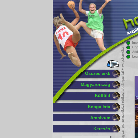
Imp
Cop
Add
Leg
Összes cikk
Magyarország
Külföld
Képgaléria
Archívum
Keresés