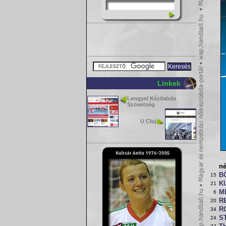
Linkek
Lengyel Kézilabda
Szövetség
U Cluj
n
B
15
K
21
M
6
R
20
R
34
S
24