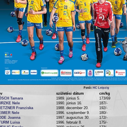
Fotó:
HC Leipzig
év
születési dátum
cm/kg
ÖSCH Tamara
1989. június 5.
173/69
URZKE Nele
1990. június 16.
187/-
IETZNER Franziska
1988. december 20.
192/-
EIMER Nele
1996. szeptember 9.
180/-
ODE Joanna
1997. augusztus 30.
172/-
TURM Luisa
1996. február 8.
175/-