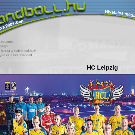
resszum
yright
 hozzá a kedvencekhez!
yen ez a kezdőlapom!
HC Leipzig