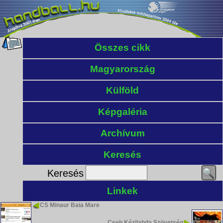
Összes cikk
Magyarország
Külföld
Képgaléria
Archívum
Keresés
Keresés
Linkek
CS Minaur Baia Mare
Cseh Kézilabda Szövetség