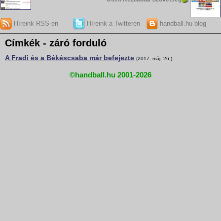
Híreink RSS-en
Híreink a Twitteren
handball.hu blog
Címkék - záró forduló
A Fradi és a Békéscsaba már befejezte
(2017. máj. 26.)
©handball.hu 2001-2026