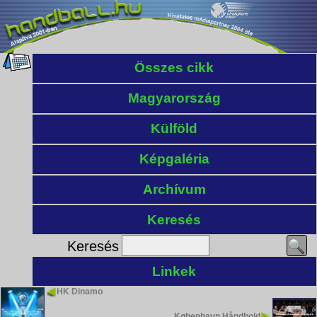
Összes cikk
Magyarország
Külföld
Képgaléria
Archívum
Keresés
Keresés
Linkek
HK Dinamo
København Håndbold