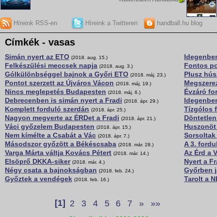
Híreink RSS-en
Híreink a Twitteren
handball.hu blog
Címkék - vasas
Simán nyert az ETO
Idegenben
(2018. aug. 15.)
Felkészülési meccsek napja
Fontos po
(2018. aug. 3.)
Gólkülönbséggel bajnok a Győri ETO
Plusz hús
(2018. máj. 23.)
Pontot szerzett az Újváros Vácon
Megszerez
(2018. máj. 19.)
Nincs meglepetés Budapesten
Évzáró fo
(2018. máj. 6.)
Debrecenben is simán nyert a Fradi
Idegenben
(2018. ápr. 29.)
Komplett forduló szerdán
Tízgólos 
(2018. ápr. 25.)
Nagyon megverte az ÉRDet a Fradi
Döntetlen
(2018. ápr. 21.)
Váci győzelem Budapesten
Huszonöt 
(2018. ápr. 15.)
Nem kímélte a Csabát a Vác
Sorsolta
(2018. ápr. 7.)
Másodszor győzött a Békéscsaba
A 3. fordu
(2018. már. 28.)
Varga Márta váltja Kovács Pétert
Az Érd a 
(2018. már. 14.)
Elsöprő DKKA-siker
Nyert a F
(2018. már. 4.)
Négy csata a bajnokságban
Győrben j
(2018. feb. 24.)
Győztek a vendégek
Tarolt a 
(2018. feb. 16.)
[1]
2
3
4
5
6
7
»
»»