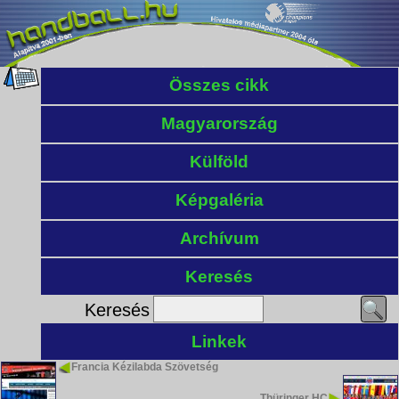
Összes cikk
Magyarország
Külföld
Képgaléria
Archívum
Keresés
Keresés
Linkek
Francia Kézilabda Szövetség
Thüringer HC