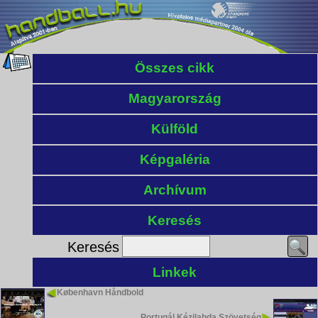
Összes cikk
Magyarország
Külföld
Képgaléria
Archívum
Keresés
Keresés
Linkek
København Håndbold
Portugál Kézilabda Szövetség