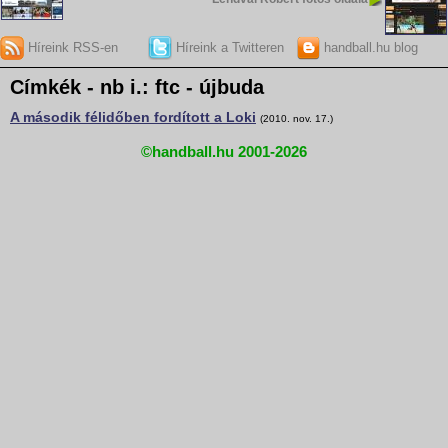
Híreink RSS-en
Híreink a Twitteren
handball.hu blog
Címkék - nb i.: ftc - újbuda
A második félidőben fordított a Loki
(2010. nov. 17.)
©handball.hu 2001-2026