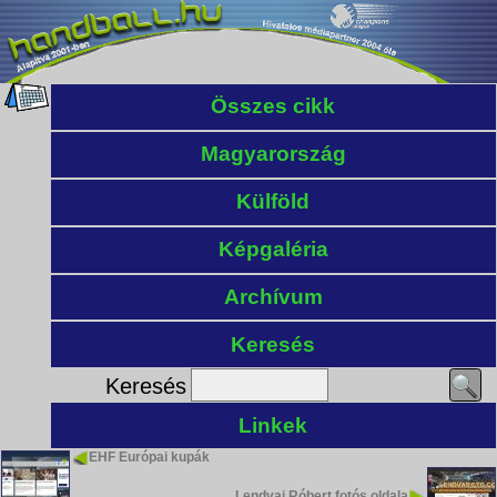
Összes cikk
Magyarország
Külföld
Képgaléria
Archívum
Keresés
Keresés
Linkek
EHF Európai kupák
Lendvai Róbert fotós oldala