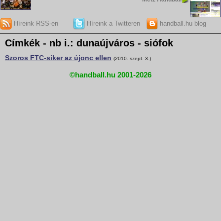
Híreink RSS-en
Híreink a Twitteren
handball.hu blog
Címkék - nb i.: dunaújváros - siófok
Szoros FTC-siker az újonc ellen
(2010. szept. 3.)
©handball.hu 2001-2026