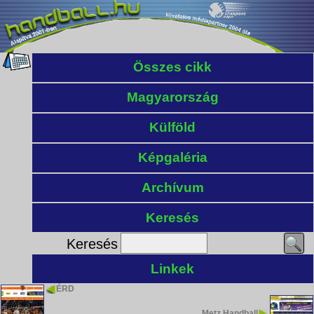
Összes cikk
Magyarország
Külföld
Képgaléria
Archívum
Keresés
Keresés
Linkek
ÉRD
Metz Handball