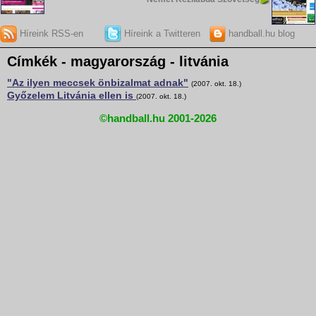
Híreink RSS-en
Híreink a Twitteren
handball.hu blog
Címkék - magyarország - litvánia
"Az ilyen meccsek önbizalmat adnak"
(2007. okt. 18.)
Győzelem Litvánia ellen is
(2007. okt. 18.)
©handball.hu 2001-2026