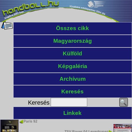
Összes cikk
Magyarország
Külföld
Képgaléria
Archívum
Keresés
Keresés
Linkek
Paris 92
TSV Bayer 04 Leverkusen