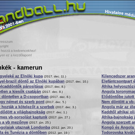
resszum
yright
 hozzá a kedvencekhez!
yen ez a kezdőlapom!
kék - kamerun
gyeleké az Elnöki kupa
Kilencedszer ara
(2017. dec. 11.)
el-brazil döntő az Elnöki kupában
Elefántcsontpart 
(2017. dec. 10.)
lcaddöntők párosításai
Afrika helyosztóz
(2017. dec. 8.)
tlen a kiesők csatáján
Angola toronymag
(2017. dec. 8.)
 döntetlen a D-csoportban
Elődöntőbe jutott
(2017. dec. 6.)
egy német és szerb pont
Nem döntött a vb-
(2017. dec. 5.)
 hozták a kötelezőt a szerbek
Angola már az éle
(2017. dec. 3.)
dődött a világbajnokság
Keddtől afrikai ol
(2017. dec. 1.)
mes vb-sorsolást kaptunk
Afrika-bajnokság
(2017. jún. 27.)
es a vb mezőnye
Angola szerzett a
(2017. jún. 25.)
ngolaiak utaznak Londonba
Kongó és Angola
(2012. jan. 20.)
la és Tunézia a döntőben
Todorovska kivál
(2012. jan. 19.)