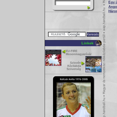
Egy ú
Angol
Három
Linkek
EU-FIRE
Mosonmagyaróvár
Szlovén
Kézilabda
Szövetség