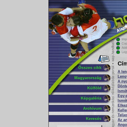
Imp
Cop
Add
Leg
Cím
Összes cikk
A len
Lengy
Magyarország
A nyo
Dönte
Külföld
Ismét
Egy-
Képgaléria
Ismét
Elkez
Archívum
Kelle
Telj
Keresés
Az a
Ango