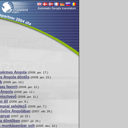
Automatic Google translation
nyérmes Angola
(2008. jan. 17.)
és Angola döntős
(2008. jan. 15.)
ik
(2008. jan. 14.)
as favorit
(2008. jan. 12.)
 Angola
(2008. jan. 12.)
résztvevő
(2008. jan. 11.)
n áll
(2008. jan. 9.)
impiai selejtező
(2008. jan. 7.)
 jövőre Angolában
(2007. okt. 26.)
ranyat
(2007. júl. 22.)
 a döntőben
(2007. júl. 20.)
ó munkásember volt
(2005. dec. 10.)