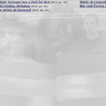
jonc biztosan lesz a jövő évi vb-n
Nehéz vb-csoport
(2012. jan. 18.)
a hibátlan Afrikában
Már csak Európa s
(2012. jan. 16.)
 afrikai vb-résztvevő
(2010. feb. 20.)