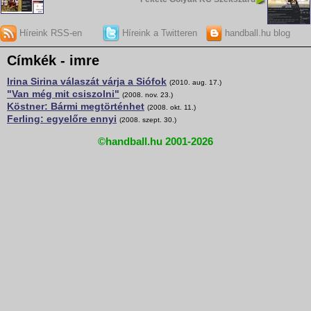
Híreink RSS-en
Híreink a Twitteren
handball.hu blog
Címkék - imre
Irina Sirina válaszát várja a Siófok
(2010. aug. 17.)
"Van még mit csiszolni"
(2008. nov. 23.)
Köstner: Bármi megtörténhet
(2008. okt. 11.)
Ferling: egyelőre ennyi
(2008. szept. 30.)
©handball.hu 2001-2026