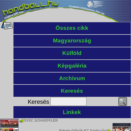
Összes cikk
Magyarország
Külföld
Képgaléria
Archívum
Keresés
Keresés
Linkek
DVSC SCHAEFFLER
Fekete Gólyák KC Szekszárd