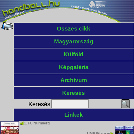
Összes cikk
Magyarország
Külföld
Képgaléria
Archívum
Keresés
Keresés
Linkek
1. FC Nürnberg
UMF Stjarnan