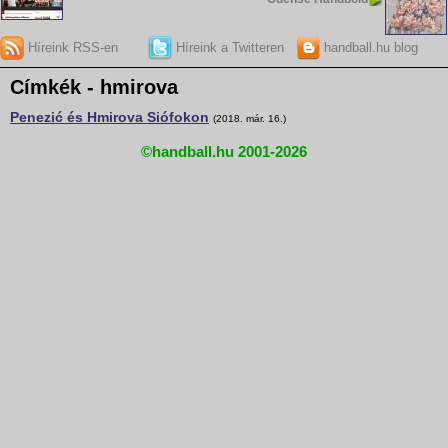
Híreink RSS-en
Híreink a Twitteren
handball.hu blog
Címkék - hmirova
Penezić és Hmirova Siófokon
(2018. már. 16.)
©handball.hu 2001-2026