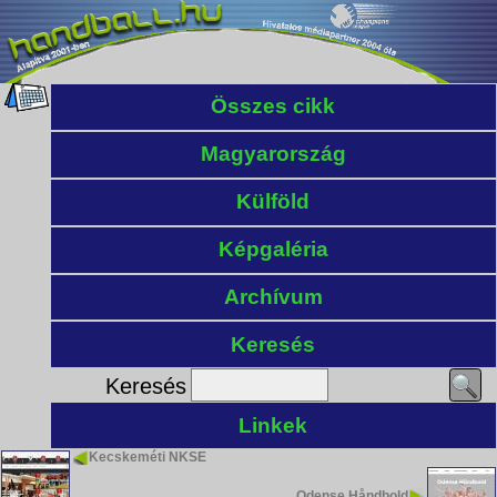
Összes cikk
Magyarország
Külföld
Képgaléria
Archívum
Keresés
Keresés
Linkek
Kecskeméti NKSE
Odense Håndbold