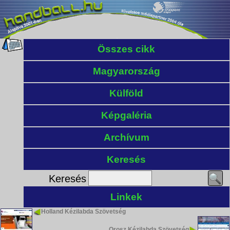
Összes cikk
Magyarország
Külföld
Képgaléria
Archívum
Keresés
Keresés
Linkek
Holland Kézilabda Szövetség
Orosz Kézilabda Szövetség