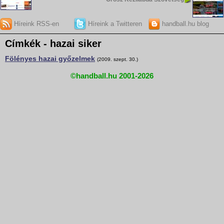
Híreink RSS-en
Híreink a Twitteren
handball.hu blog
Címkék - hazai siker
Fölényes hazai győzelmek
(2009. szept. 30.)
©handball.hu 2001-2026