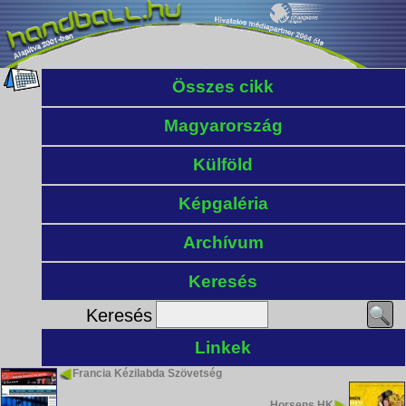
Összes cikk
Magyarország
Külföld
Képgaléria
Archívum
Keresés
Keresés
Linkek
Francia Kézilabda Szövetség
Horsens HK