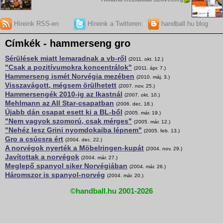
Híreink RSS-en
Híreink a Twitteren
handball.hu blog
Címkék - hammerseng gro
Sérülések miatt lemaradnak a vb-ről
(2011. okt. 12.)
"Csak a pozitívumokra koncentrálok"
(2011. ápr. 7.)
Hammerseng ismét Norvégia mezében
(2010. máj. 3.)
Visszavágott, mégsem örülhetett
(2007. nov. 25.)
Hammersengék 2010-ig az Ikastnál
(2007. okt. 10.)
Mehlmann az All Star-csapatban
(2006. dec. 18.)
Újabb dán csapat esett ki a BL-ből
(2005. már. 19.)
"Nem vagyok szomorú, csak mérges"
(2005. már. 12.)
"Nehéz lesz Grini nyomdokaiba lépnem"
(2005. feb. 13.)
Gro a csúcsra ért
(2004. dec. 22.)
A norvégok nyerték a Möbelringen-kupát
(2004. nov. 29.)
Javítottak a norvégok
(2004. már. 27.)
Meglepő spanyol siker Norvégiában
(2004. már. 26.)
Háromszor is spanyol-norvég
(2004. már. 20.)
©handball.hu 2001-2026