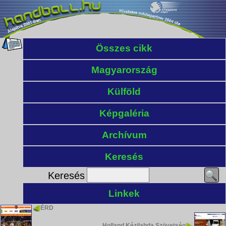
Összes cikk
Magyarország
Külföld
Képgaléria
Archívum
Keresés
Keresés
Linkek
ÉRD
Holland Kézilabda Szövetség