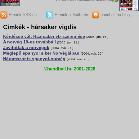
Híreink RSS-en
Híreink a Twitteren
handball.hu blog
Címkék - hårsaker vigdis
Kérdéssé vált Haarsaker vb-szereplése
(2005. jún. 16.)
A norvég 19-es továbbáll
(2005. jan. 21.)
Javítottak a norvégok
(2004. már. 27.)
Meglepő spanyol siker Norvégiában
(2004. már. 26.)
Háromszor is spanyol-norvég
(2004. már. 20.)
©handball.hu 2001-2026