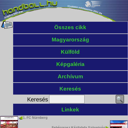
Összes cikk
Magyarország
Külföld
Képgaléria
Archívum
Keresés
Keresés
Linkek
1. FC Nürnberg
Fehérorosz Kézilabda Szövetség