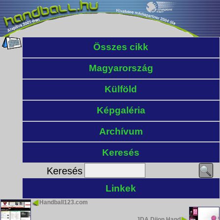
Összes cikk
Magyarország
Külföld
Képgaléria
Archívum
Keresés
Keresés
Linkek
Handball123.com
JDA Dijon Hand