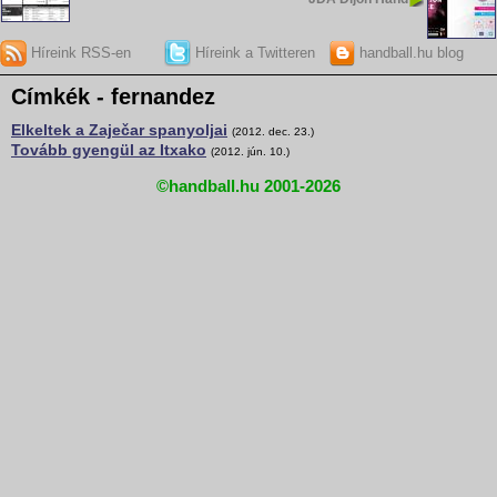
Híreink RSS-en
Híreink a Twitteren
handball.hu blog
Címkék - fernandez
Elkeltek a Zaječar spanyoljai
(2012. dec. 23.)
Tovább gyengül az Itxako
(2012. jún. 10.)
©handball.hu 2001-2026