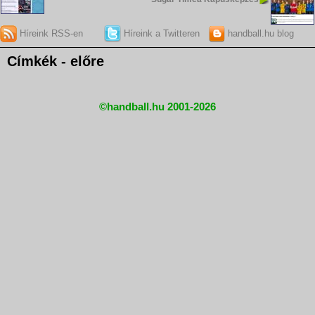
Híreink RSS-en
Híreink a Twitteren
handball.hu blog
Címkék - előre
©handball.hu 2001-2026