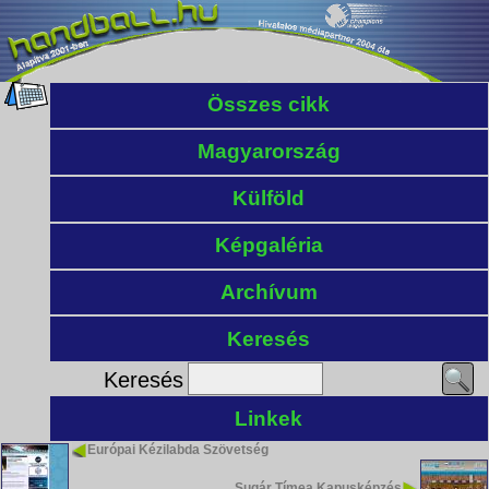
Összes cikk
Magyarország
Külföld
Képgaléria
Archívum
Keresés
Keresés
Linkek
Európai Kézilabda Szövetség
Sugár Tímea Kapusképzés