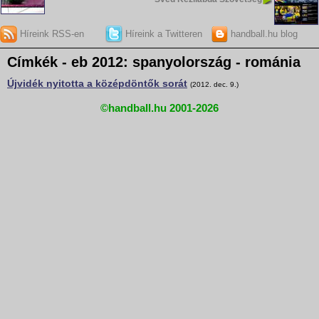
Híreink RSS-en
Híreink a Twitteren
handball.hu blog
Címkék - eb 2012: spanyolország - románia
Újvidék nyitotta a középdöntők sorát
(2012. dec. 9.)
©handball.hu 2001-2026