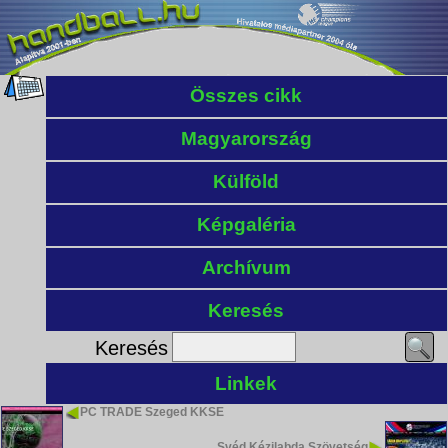
Összes cikk
Magyarország
Külföld
Képgaléria
Archívum
Keresés
Keresés
Linkek
PC TRADE Szeged KKSE
Svéd Kézilabda Szövetség