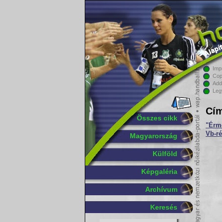
Imp
Cop
Add
Leg
Cím
Összes cikk
"Érme
Vb-ré
Magyarország
Külföld
Képgaléria
Archívum
Keresés