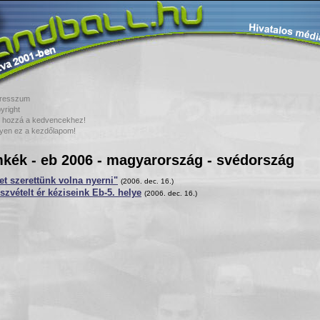
resszum
yright
 hozzá a kedvencekhez!
yen ez a kezdőlapom!
kék - eb 2006 - magyarország - svédország
t szerettünk volna nyerni"
(2006. dec. 16.)
szvételt ér kéziseink Eb-5. helye
(2006. dec. 16.)