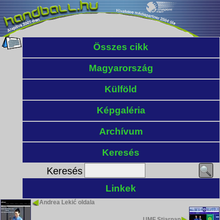
Összes cikk
Magyarország
Külföld
Képgaléria
Archívum
Keresés
Keresés
Linkek
Andrea Lekić oldala
UMF Stjarnan