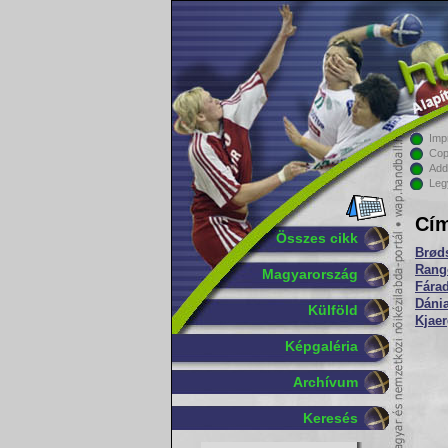
Imp
Cop
Add
Leg
Cím
Összes cikk
Brød
Rang
Magyarország
Fárad
Dánia
Külföld
Kjaer
Képgaléria
Archívum
Keresés