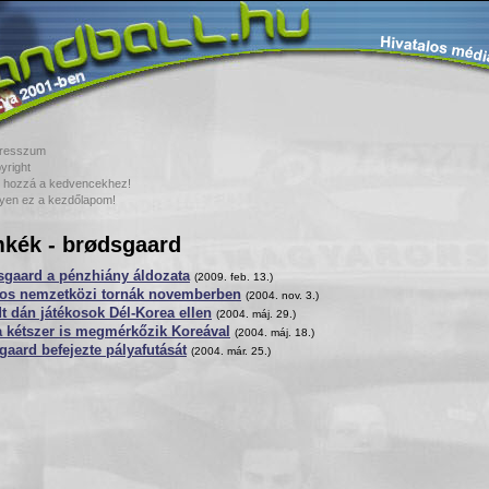
resszum
yright
 hozzá a kedvencekhez!
yen ez a kezdőlapom!
kék - brødsgaard
sgaard a pénzhiány áldozata
(2009. feb. 13.)
os nemzetközi tornák novemberben
(2004. nov. 3.)
t dán játékosok Dél-Korea ellen
(2004. máj. 29.)
 kétszer is megmérkőzik Koreával
(2004. máj. 18.)
gaard befejezte pályafutását
(2004. már. 25.)