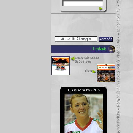
Linkek
Cseh Kézilabda
Szövetség
ÉRD