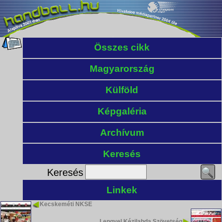
Összes cikk
Magyarország
Külföld
Képgaléria
Archívum
Keresés
Keresés
Linkek
Kecskeméti NKSE
Lengyel Kézilabda Szövetség