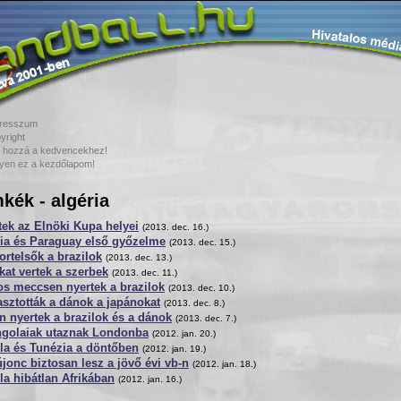
resszum
yright
 hozzá a kedvencekhez!
yen ez a kezdőlapom!
kék - algéria
tek az Elnöki Kupa helyei
(2013. dec. 16.)
ria és Paraguay első győzelme
(2013. dec. 15.)
rtelsők a brazilok
(2013. dec. 13.)
at vertek a szerbek
(2013. dec. 11.)
s meccsen nyertek a brazilok
(2013. dec. 10.)
asztották a dánok a japánokat
(2013. dec. 8.)
 nyertek a brazilok és a dánok
(2013. dec. 7.)
ngolaiak utaznak Londonba
(2012. jan. 20.)
la és Tunézia a döntőben
(2012. jan. 19.)
jonc biztosan lesz a jövő évi vb-n
(2012. jan. 18.)
a hibátlan Afrikában
(2012. jan. 16.)