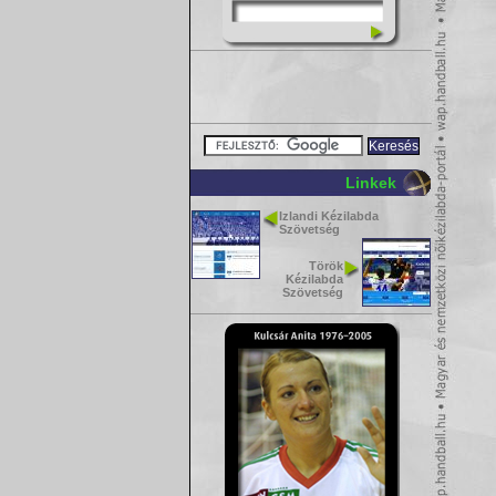
Linkek
Izlandi Kézilabda
Szövetség
Török
Kézilabda
Szövetség