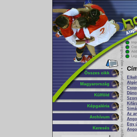
Imp
Cop
Add
Leg
Cím
Összes cikk
Elkel
Algé
Magyarország
Csopo
Dánok
Külföld
Szoro
Kifár
Képgaléria
Simán
Az a
Archívum
Ango
Egy ú
Keresés
Angol