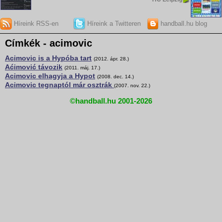
Híreink RSS-en
Híreink a Twitteren
handball.hu blog
Címkék - acimovic
Acimovic is a Hypóba tart
(2012. ápr. 28.)
Aćimović távozik
(2011. máj. 17.)
Acimovic elhagyja a Hypot
(2008. dec. 14.)
Acimovic tegnaptól már osztrák
(2007. nov. 22.)
©handball.hu 2001-2026