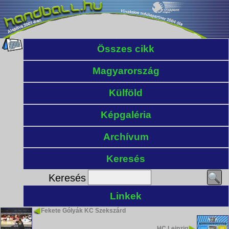
Összes cikk
Magyarország
Külföld
Képgaléria
Archívum
Keresés
Keresés
Linkek
Fekete Gólyák KC Szekszárd
HC Leipzig