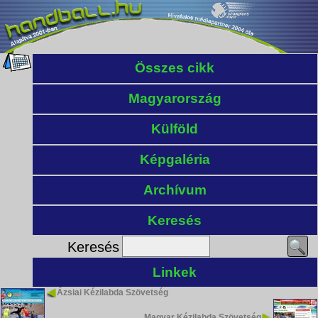
Összes cikk
Magyarország
Külföld
Képgaléria
Archívum
Keresés
Keresés
Linkek
Ázsiai Kézilabda Szövetség
Magyar Kézilabda Szövetség