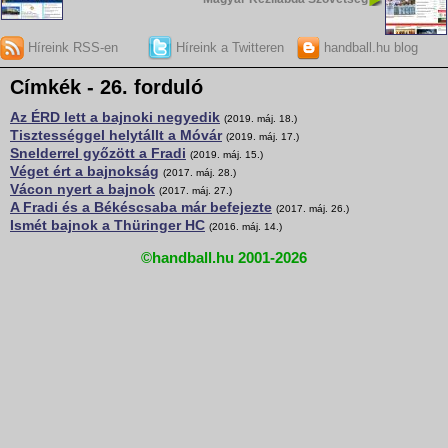
Híreink RSS-en
Híreink a Twitteren
handball.hu blog
Címkék - 26. forduló
Az ÉRD lett a bajnoki negyedik
(2019. máj. 18.)
Tisztességgel helytállt a Móvár
(2019. máj. 17.)
Snelderrel győzött a Fradi
(2019. máj. 15.)
Véget ért a bajnokság
(2017. máj. 28.)
Vácon nyert a bajnok
(2017. máj. 27.)
A Fradi és a Békéscsaba már befejezte
(2017. máj. 26.)
Ismét bajnok a Thüringer HC
(2016. máj. 14.)
©handball.hu 2001-2026