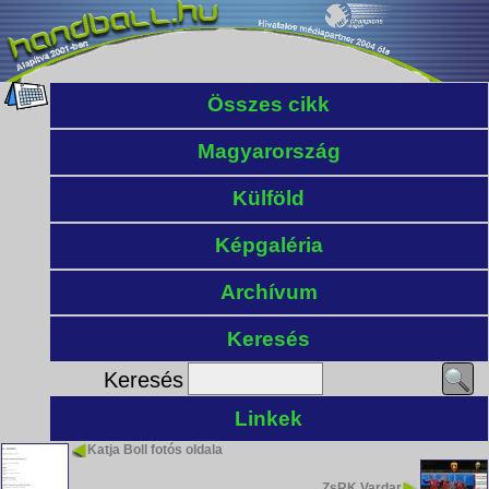
Összes cikk
Magyarország
Külföld
Képgaléria
Archívum
Keresés
Keresés
Linkek
Katja Boll fotós oldala
ZsRK Vardar