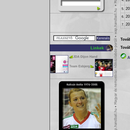
20
4.
20
5.
20
6.
20
7.
Továb
Linkek
Tová
JDA Dijon Hand
A(
Team Esbjerg