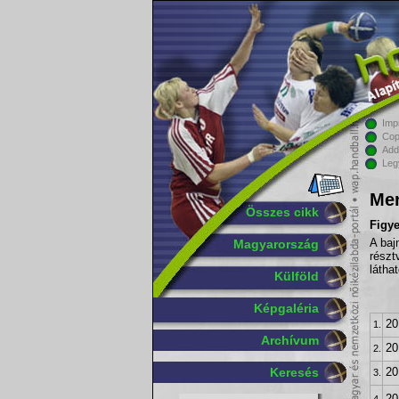
Imp
Cop
Add
Leg
Men
Összes cikk
Figy
Magyarország
A baj
részt
látha
Külföld
Képgaléria
20
1.
Archívum
20
2.
Keresés
20
3.