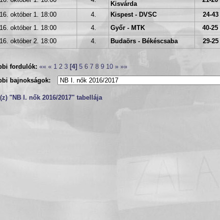
16. október 1. 18:00
4.
21-20 
Kisvárda
16. október 1. 18:00
4.
Kispest - DVSC
24-43 
16. október 1. 18:00
4.
Győr - MTK
40-25 
16. október 2. 18:00
4.
Budaörs - Békéscsaba
29-25 
bi fordulók:
««
«
1
2
3
[4]
5
6
7
8
9
10
»
»»
bbi bajnokságok:
z) "NB I. nők 2016/2017" tabellája