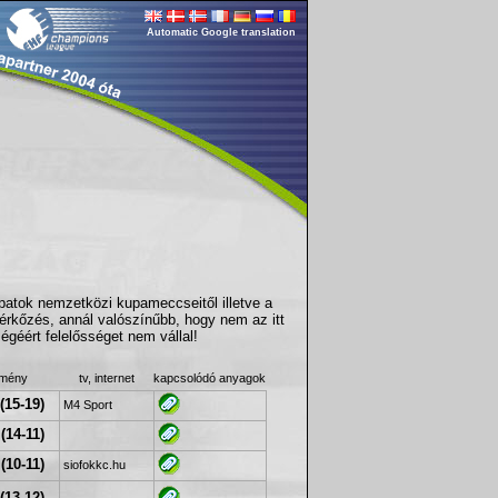
Automatic Google translation
apatok nemzetközi kupameccseitől illetve a
érkőzés, annál valószínűbb, hogy nem az itt
géért felelősséget nem vállal!
dmény
tv, internet
kapcsolódó anyagok
(15-19)
M4 Sport
(14-11)
(10-11)
siofokkc.hu