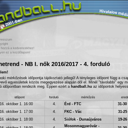
resszum
yright
 hozzá a kedvencekhez!
yen ez a kezdőlapom!
etrend - NB I. nők 2016/2017 - 4. forduló
elem!
noki mérkőzések időpontja tájékoztató jellegű! A tényleges időpont függ a cs
vevő egyesületek közös megegyezése alapján dől el. Minél "távolabbi" egy m
tó időpontban rendezik meg. Éppen ezért a
handball.hu
az időpontok helyessé
időpont
forduló
mérkőzés
ere
16. október 1. 16:00
4.
Érd - FTC
31-30 
16. október 1. 17:00
4.
FKC - Vác
31-25 
16. október 1. 18:00
4.
Siófok - Dunaújváros
19-26 
Mosonmagyaróvár -