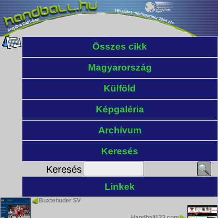
Összes cikk
Magyarország
Külföld
Képgaléria
Archívum
Keresés
Keresés
Linkek
Buxtehuder SV
Handball123.com