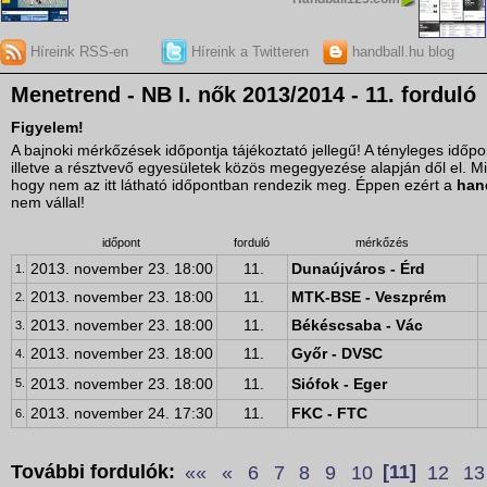
Híreink RSS-en
Híreink a Twitteren
handball.hu blog
Menetrend - NB I. nők 2013/2014 - 11. forduló
Figyelem!
A bajnoki mérkőzések időpontja tájékoztató jellegű! A tényleges idő
illetve a résztvevő egyesületek közös megegyezése alapján dől el. M
hogy nem az itt látható időpontban rendezik meg. Éppen ezért a
han
nem vállal!
időpont
forduló
mérkőzés
2013. november 23. 18:00
11.
Dunaújváros - Érd
1.
2013. november 23. 18:00
11.
MTK-BSE - Veszprém
2.
2013. november 23. 18:00
11.
Békéscsaba - Vác
3.
2013. november 23. 18:00
11.
Győr - DVSC
4.
2013. november 23. 18:00
11.
Siófok - Eger
5.
2013. november 24. 17:30
11.
FKC - FTC
6.
További fordulók:
««
«
6
7
8
9
10
[11]
12
13