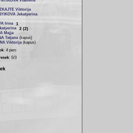
NYIKOVA Vladlena
ZKAJTE Viktorija
IKOVA Jekatyerina
A Irina
1
katyerina
2 (2)
A Majja
A Tatjana
(kapus)
NA Viktorija
(kapus)
sok
: 4 perc
resek
: 5/3
rek