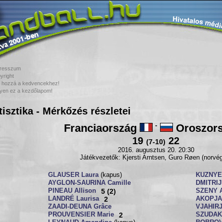
resszum
yright
 hozzá a kedvencekhez!
yen ez a kezdőlapom!
tisztika - Mérkőzés részletei
Franciaország
-
Oroszor
19
22
(7-10)
2016. augusztus 20. 20:30
Játékvezetők: Kjersti Arntsen, Guro Røen (norvé
GLAUSER Laura
(kapus)
KUZNYE
AYGLON-SAURINA Camille
DMITRIJ
PINEAU Allison
5 (2)
SZENY 
LANDRÉ Laurisa
2
AKOPJA
ZAADI-DEUNA Grâce
VJAHIR
PROUVENSIER Marie
2
SZUDAK