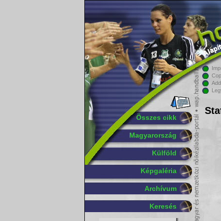
Imp
Cop
Add
Leg
Sta
Összes cikk
Magyarország
Külföld
Képgaléria
Archívum
Keresés