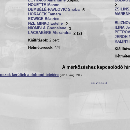
LEYNAUD Amandine
(kapus)
BOBROV
2
HOUETTE Manon
ZSILINS
DEMBÉLÉ-PAVLOVIC Siraba
5
MARENNY
HORAČEK Tamara
EDWIGE Béatrice
BLIZNOV
NZE MINKO Estelle
2
ILINA Je
NIOMBLA Gnonsiane
1
PETROV
LACRABÈRE Alexandra
2 (2)
JEROHIN
Kiállítások
: 2 perc
KALINYI
Hétméteresek
: 4/4
Kiállítá
Hétméte
A mérkőzéshez kapcsolódó hí
oszok kerültek a dobogó tetejére
(2016. aug. 20.)
«« vissza