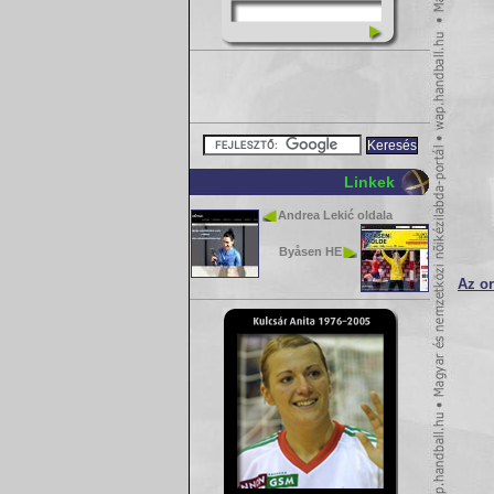
Linkek
Andrea Lekić oldala
Byåsen HE
Az or