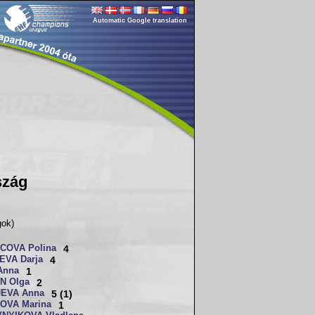
Automatic Google translation
szág
gok)
COVA Polina
4
EVA Darja
4
Anna
1
N Olga
2
JEVA Anna
5 (1)
OVA Marina
1