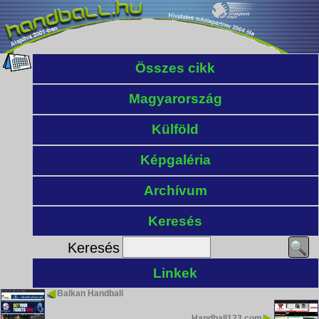
Összes cikk
Magyarország
Külföld
Képgaléria
Archívum
Keresés
Keresés
Linkek
Balkan Handball
Handball123.com