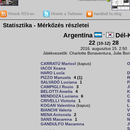
Híreink RSS-en
Híreink a Twitteren
handball.hu blog
Statisztika - Mérkőzés részletei
Argentína
-
Dél-
22
28
(10-12)
2016. augusztus 15. 2:50
Játékvezetők: Charlotte Bonaventura, Julie Bon
CARRATÚ Marisol
(kapus)
O
IACOI Xoana
HARO Lucía
D
PIZZO Manuela
4 (1)
R
SALVADÓ Luciana
1
P
CAMPIGLI Rocio
3
J
BELOTTI Amelia
4
K
MENDOZA Luciana
6
C
CRIVELLI Victoria
1
S
KOGAN Valentina
(kapus)
L
BIANCHI Valeria
V
MENA Antonela
2
G
SANS Macarena
1
N
GANDULFO Macarena
J
S