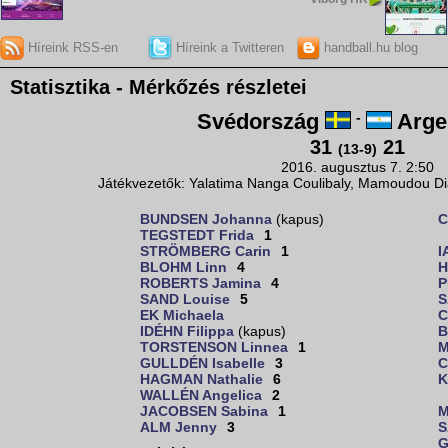
Híreink RSS-en
Híreink a Twitteren
handball.hu blog
Statisztika - Mérkőzés részletei
Svédország
-
Arge
31
21
(13-9)
2016. augusztus 7. 2:50
Játékvezetők: Yalatima Nanga Coulibaly, Mamoudou Dia
BUNDSEN Johanna
(kapus)
C
TEGSTEDT Frida
1
STRÖMBERG Carin
1
I
BLOHM Linn
4
H
ROBERTS Jamina
4
P
SAND Louise
5
S
EK Michaela
C
IDÉHN Filippa
(kapus)
B
TORSTENSON Linnea
1
M
GULLDÉN Isabelle
3
C
HAGMAN Nathalie
6
K
WALLÉN Angelica
2
JACOBSEN Sabina
1
M
ALM Jenny
3
S
G