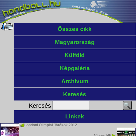
Összes cikk
Magyarország
Külföld
Képgaléria
Archívum
Keresés
Keresés
Linkek
Londoni Olimpiai Játékok 2012
Viborg HK