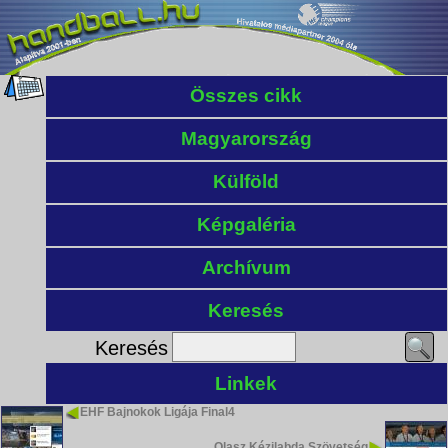
Összes cikk
Magyarország
Külföld
Képgaléria
Archívum
Keresés
Keresés
Linkek
EHF Bajnokok Ligája Final4
Olasz Kézilabda Szövetség