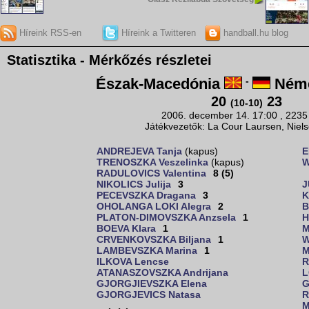
Híreink RSS-en
Híreink a Twitteren
handball.hu blog
Statisztika - Mérkőzés részletei
Észak-Macedónia
-
Néme
20
23
(10-10)
2006. december 14. 17:00 , 2235
Játékvezetők: La Cour Laursen, Niel
ANDREJEVA Tanja
(kapus)
E
TRENOSZKA Veszelinka
(kapus)
W
RADULOVICS Valentina
8 (5)
NIKOLICS Julija
3
J
PECEVSZKA Dragana
3
K
OHOLANGA LOKI Alegra
2
B
PLATON-DIMOVSZKA Anzsela
1
H
BOEVA Klara
1
M
CRVENKOVSZKA Biljana
1
W
LAMBEVSZKA Marina
1
M
ILKOVA Lencse
R
ATANASZOVSZKA Andrijana
L
GJORGJIEVSZKA Elena
G
GJORGJEVICS Natasa
R
M