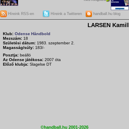
Híreink RSS-en
Híreink a Twitteren
handball.hu blog
LARSEN Kamil
Klub:
Odense Håndbold
Mezszám:
18
Születési dátum:
1983. szeptember 2.
Magasság/súly:
183/-
Posztja:
beálló
Az Odense játékosa:
2007 óta
Előző klubja:
Slagelse DT
©handball.hu 2001-2026