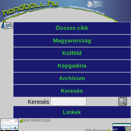
Összes cikk
Magyarország
Külföld
Képgaléria
Archívum
Keresés
Keresés
Linkek
EHF EURO 2016
TMS Ringsted