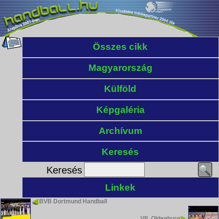
Összes cikk
Magyarország
Külföld
Képgaléria
Archívum
Keresés
Keresés
Linkek
BVB Dortmund Handball
VfL Oldenburg