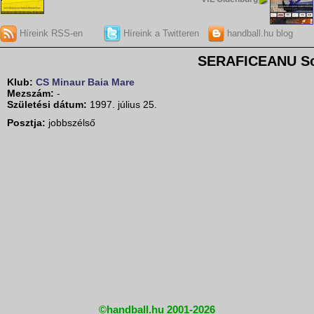
Híreink RSS-en
Híreink a Twitteren
handball.hu blog
SERAFICEANU So
Klub:
CS Minaur Baia Mare
Mezszám:
-
Születési dátum:
1997. július 25.
Posztja:
jobbszélső
©handball.hu 2001-2026