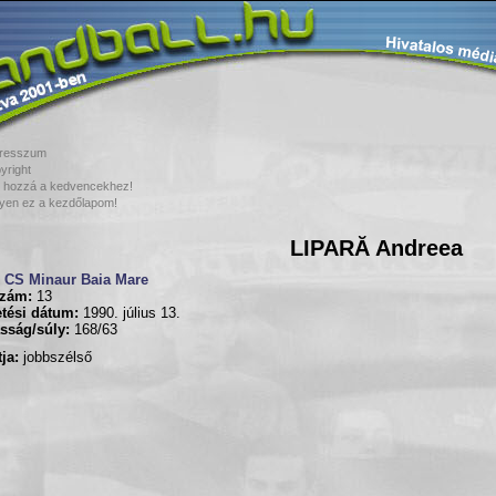
resszum
yright
 hozzá a kedvencekhez!
yen ez a kezdőlapom!
LIPARĂ Andreea
CS Minaur Baia Mare
zám:
13
tési dátum:
1990. július 13.
sság/súly:
168/63
ja:
jobbszélső