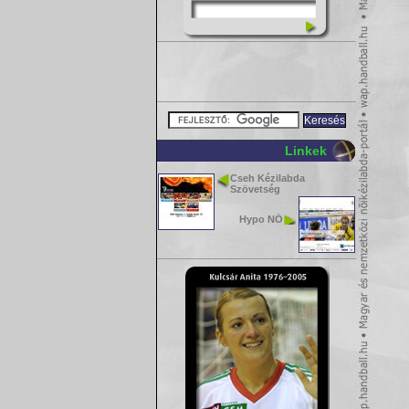
Linkek
Cseh Kézilabda
Szövetség
Hypo NÖ