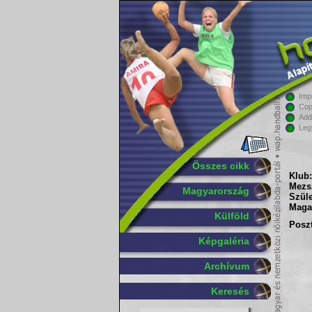
Imp
Cop
Add
Leg
Összes cikk
Klub:
Mezs
Magyarország
Szüle
Maga
Külföld
Poszt
Képgaléria
Archívum
Keresés