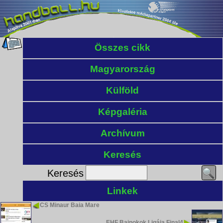
Összes cikk
Magyarország
Külföld
Képgaléria
Archívum
Keresés
Keresés
Linkek
CS Minaur Baia Mare
EHF Bajnokok Ligája Final4