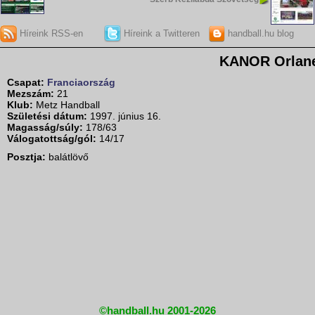
Híreink RSS-en
Híreink a Twitteren
handball.hu blog
KANOR Orlan
Csapat:
Franciaország
Mezszám:
21
Klub:
Metz Handball
Születési dátum:
1997. június 16.
Magasság/súly:
178/63
Válogatottság/gól:
14/17
Posztja:
balátlövő
©handball.hu 2001-2026