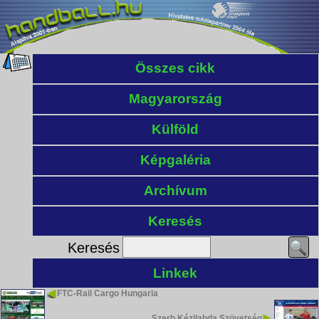
Összes cikk
Magyarország
Külföld
Képgaléria
Archívum
Keresés
Keresés
Linkek
FTC-Rail Cargo Hungaria
Szerb Kézilabda Szövetség