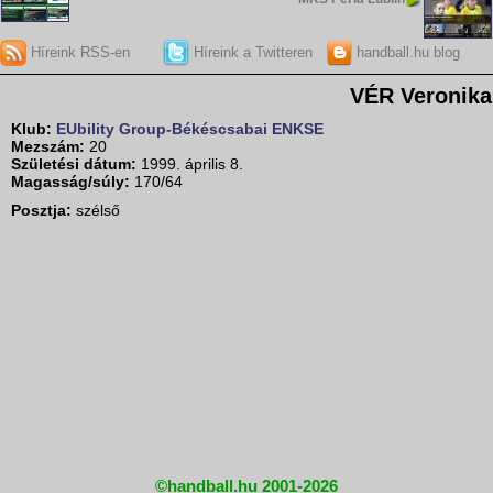
Híreink RSS-en
Híreink a Twitteren
handball.hu blog
VÉR Veronika
Klub:
EUbility Group-Békéscsabai ENKSE
Mezszám:
20
Születési dátum:
1999. április 8.
Magasság/súly:
170/64
Posztja:
szélső
©handball.hu 2001-2026