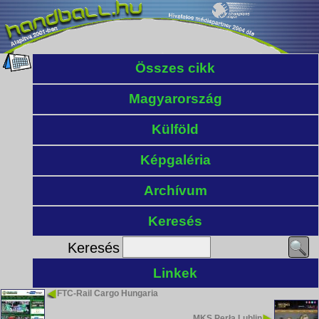
Összes cikk
Magyarország
Külföld
Képgaléria
Archívum
Keresés
Keresés
Linkek
FTC-Rail Cargo Hungaria
MKS Perła Lublin