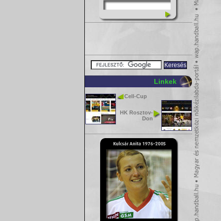
Linkek
Cell-Cup
HK Rosztov-
Don