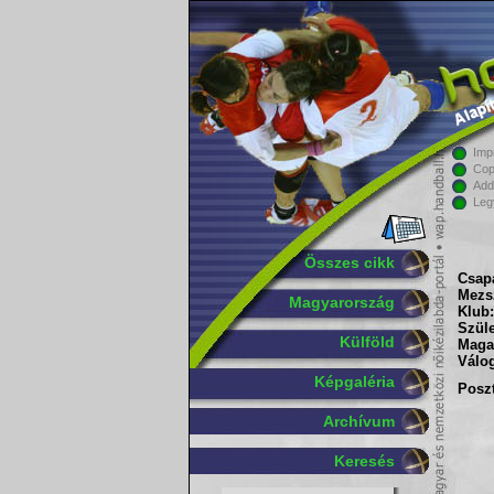
Imp
Cop
Add
Leg
Összes cikk
Csapa
Mezs
Magyarország
Klub:
Szüle
Külföld
Maga
Válog
Képgaléria
Poszt
Archívum
Keresés