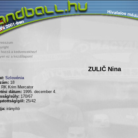
resszum
yright
 hozzá a kedvencekhez!
yen ez a kezdőlapom!
ZULIČ Nina
t:
Szlovénia
zám:
18
RK Krim Mercator
tési dátum:
1995. december 4.
sság/súly:
170/67
atottság/gól:
25/42
ja:
irányító