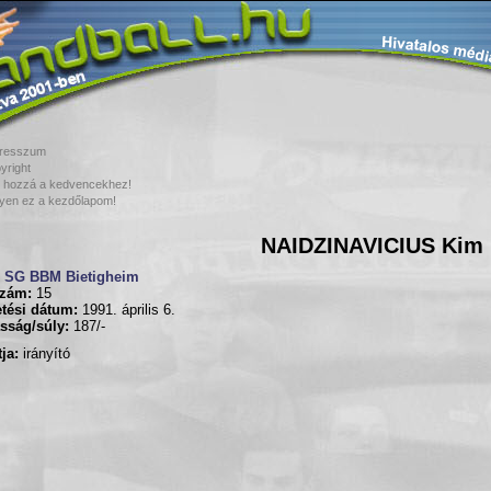
resszum
yright
 hozzá a kedvencekhez!
yen ez a kezdőlapom!
NAIDZINAVICIUS Kim
SG BBM Bietigheim
zám:
15
tési dátum:
1991. április 6.
sság/súly:
187/-
ja:
irányító