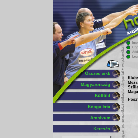
Imp
Cop
Add
Leg
Összes cikk
Klub:
Mezs
Magyarország
Szüle
Maga
Külföld
Poszt
Képgaléria
Archívum
Keresés