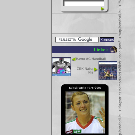
Linkek
Havre AC Handball
ŽRK Naisa
Niš