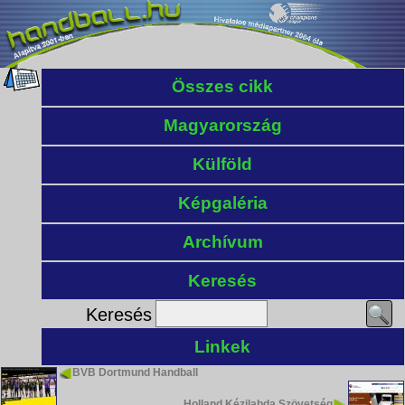
Összes cikk
Magyarország
Külföld
Képgaléria
Archívum
Keresés
Keresés
Linkek
BVB Dortmund Handball
Holland Kézilabda Szövetség