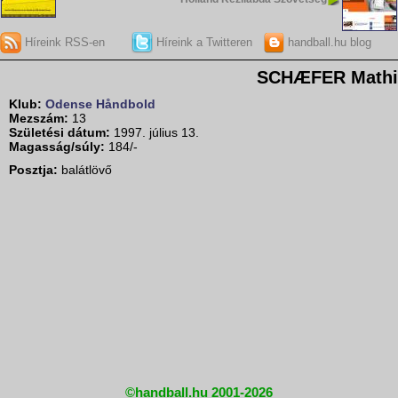
Híreink RSS-en
Híreink a Twitteren
handball.hu blog
SCHÆFER Mathi
Klub:
Odense Håndbold
Mezszám:
13
Születési dátum:
1997. július 13.
Magasság/súly:
184/-
Posztja:
balátlövő
©handball.hu 2001-2026