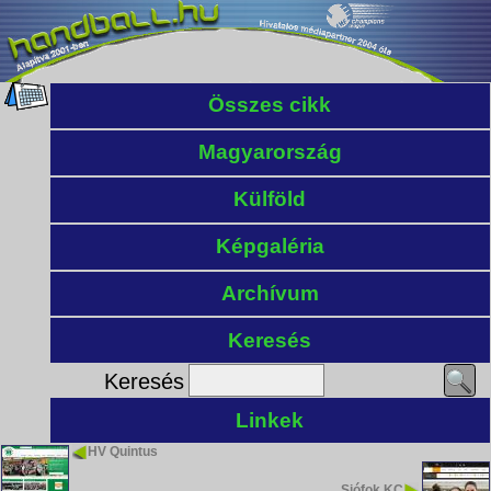
Összes cikk
Magyarország
Külföld
Képgaléria
Archívum
Keresés
Keresés
Linkek
HV Quintus
Siófok KC