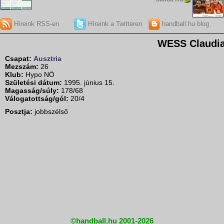
Híreink RSS-en
Híreink a Twitteren
handball.hu blog
WESS Claudi
Csapat:
Ausztria
Mezszám:
26
Klub:
Hypo NÖ
Születési dátum:
1995. június 15.
Magasság/súly:
178/68
Válogatottság/gól:
20/4
Posztja:
jobbszélső
©handball.hu 2001-2026