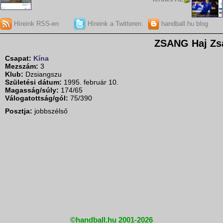
Híreink RSS-en
Híreink a Twitteren
handball.hu blog
ZSANG Haj Zs
Csapat:
Kína
Mezszám:
3
Klub:
Dzsiangszu
Születési dátum:
1995. február 10.
Magasság/súly:
174/65
Válogatottság/gól:
75/390
Posztja:
jobbszélső
©handball.hu 2001-2026