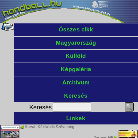
Összes cikk
Magyarország
Külföld
Képgaléria
Archívum
Keresés
Keresés
Linkek
Horvát Kézilabda Szövetség
Tertnes HE