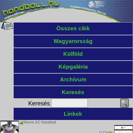
Összes cikk
Magyarország
Külföld
Képgaléria
Archívum
Keresés
Keresés
Linkek
Havre AC Handball
U Cluj