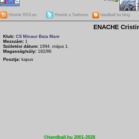
Híreink RSS-en
Híreink a Twitteren
handball.hu blog
ENACHE Cristi
Klub:
CS Minaur Baia Mare
Mezszám:
1
Születési dátum:
1994. május 1.
Magasság/súly:
182/86
Posztja:
kapus
©handball.hu 2001-2026